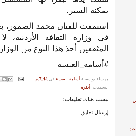
يمكنه السَبر.
استمعت للفنان محمد الضمور، يح
في وزارة الثقافة الأردنية، ل
المثقفين أخذ هذا النوع من الوزارا
#أسامة_العيسة
مرسلة بواسطة
أسامة العيسة
في
7:44 م
التسميات:
أنقرة
ليست هناك تعليقات:
ن
إرسال تعليق
عبد