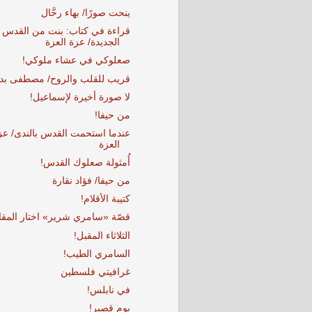
ينحت صورًا/ بهاء رحَّال
قراءة في كتاب: بنت من القدس
الجديدة/ عزة العزة
صعلوكي في عشاء ملوكي!
قريب للقلب والروح/ مصطفى بد
لا صورة أخيرة لإسماعيل!
من حيفا!
عندما استحمت القدس بالندى/ عز
العزة
أُمثولة صعلوك القدس!
من حيفا/ فؤاد نقارة
كتيبة الأقلام!
قصّة «سامري شرير» اختار المقا
الثلاثاء المقبل!
السامري الطيب!
غرافيتي فلسطين
في نابلس!
يوم قصير!