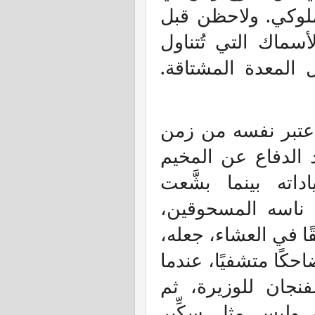
لوكي. ولاحظن قبل
أسماك التي تُتناول
 المعدة المشتاقة.
 اعتبر نفسه من زمن
 الدفاع عن المخيم
اته بينما بشَّعت
ي ناسه المسحوقين،
ًا في العشاء، جعله،
حكًا متشفيًا، عندما
فنجان للوزيرة، ثم
 وليس مثل سكِّير