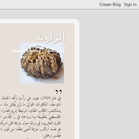
الراوية
يُخَربشها: أسامة العيسة