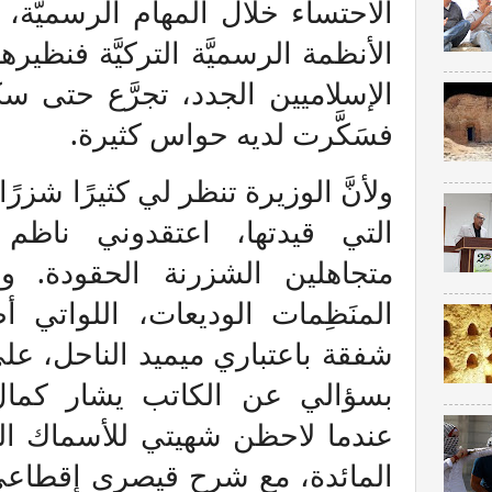
الاحتساء خلال المهام الرسميَّة
الأنظمة الرسميَّة التركيَّة فنظي
الإسلاميين الجدد، تجرَّع حتى 
فسَكَّرت لديه حواس كثيرة.
ولأنَّ الوزيرة تنظر لي كثيرًا شزرً
التي قيدتها، اعتقدوني ناظ
متجاهلين الشزرنة الحقودة. و
المنَظِمات الوديعات، اللوات
شفقة باعتباري ميميد الناحل، عل
بسؤالي عن الكاتب يشار كمال،
عندما لاحظن شهيتي للأسماك الت
المائدة، مع شرح قيصري إقطاعي