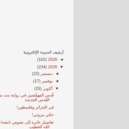
أرشيف المدونة الإلكترونية
(102)
2026
◄
(234)
2025
▼
◄
ديسمبر
(22)
◄
نوفمبر
(17)
▼
أكتوبر
(25)
قُدس المهمَّشين في رواية بنت م
القدس الجديدة
في الجزائر وفلسطين!
حكي بيروتي!
تقاصيل عابرة إلى نصوص نابضة/ 
الله الخطيب