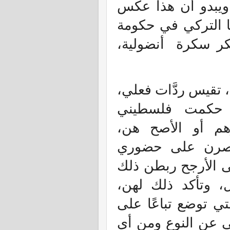
، ويبدو أن هذا عكس
رها التركي في حكومة
سكر سكرة
أنضولية،
ا، تقيس ردَّات فعلي،
م حكمت فلسطيني
هم أو الأصح هن،
ي أصرن على حضوري
ى الأرجح ربطن ذلك
 وتأكد ذلك لهن،
ي توضع تباعًا على
 عن النوع ومن أي