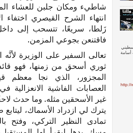
شاطيء ومكان جلبن للعشاء الم
انتهاء الشرح القيصري اختفاء ال
زَلطا، سريعًا، تتسحب إلى داخل
فاقتنعن بجوعي المزمن.
لسطيني
تعالى السفير على الوزيرة لأنَّه
ة أسامة
ثوري أسحق من زمنها، فهو قائد
المجزور، الذي نجا معظم قياد
العصابات الفاشية الانعزالية ف
http:/
غير الأسحقين مثله. وما حدث لاحق
يترك لي ازدراد الأسماك، ليتابع ضا
تمادى النظير التركي، وفتح بال
مسك يدها ليقرأ لها المستقبل،